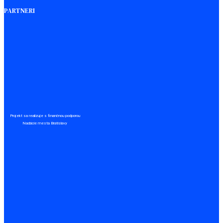
PARTNERI
Projekt sa realizuje s finančnou podporou
Nadácie mesta Bratislavy