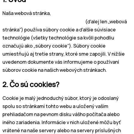
Naša webová stránka,
https://www.worldmusicfestival.sk
(ďalej len „webová
stránka“) používa súbory cookie a ďalšie súvisiace
technológie (všetky technológie sa kvôli pohodliu
označujú ako „súbory cookie“). Súbory cookie
umiestňujú aj tretie strany, ktoré sme zapojili. V nižšie
uvedenom dokumente vás informujeme o používaní
súborov cookie na našich webových stránkach.
2. Čo sú cookies?
Cookie je malý jednoduchý súbor, ktorý je odoslaný
spolu so stránkami tohto webu a uložený vašim
prehliadačom na pevnom disku vášho počítača alebo
iného zariadenia. Informácie v nich uložené môžu byť
vrátené na naše servery alebo na servery príslušných