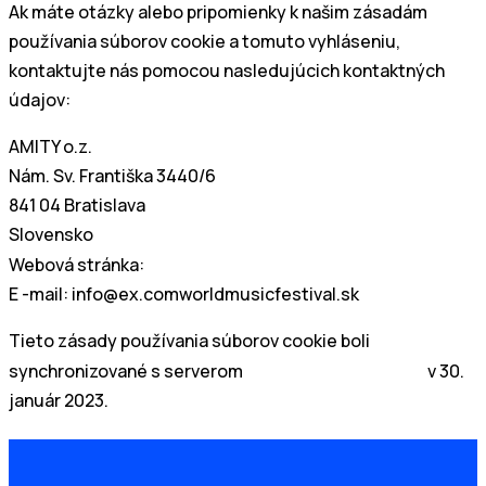
Ak máte otázky alebo pripomienky k našim zásadám
používania súborov cookie a tomuto vyhláseniu,
kontaktujte nás pomocou nasledujúcich kontaktných
údajov:
AMITY o.z.
Nám. Sv. Františka 3440/6
841 04 Bratislava
Slovensko
https://www.worldmusicfestival.sk
Webová stránka:
E -mail:
info@
ex.com
worldmusicfestival.sk
Tieto zásady používania súborov cookie boli
cookiedatabase.org
synchronizované s serverom
v 30.
január 2023.