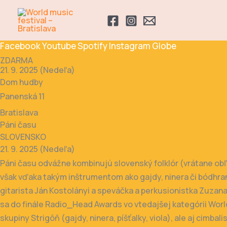
Preskočiť
na
obsah
Facebook
Youtube
Spotify
Instagram
Globe
ZDARMA
21. 9. 2025 (Nedeľa)
Dom hudby
Panenská 11
Bratislava
Páni času
SLOVENSKO
21. 9. 2025 (Nedeľa)
Páni času odvážne kombinujú slovenský folklór (vrátane ob
však vďaka takým inštrumentom ako gajdy, ninera či bódhran 
gitarista Ján Kostolányi a speváčka a perkusionistka Zuzana
sa do finále Radio_Head Awards vo vtedajšej kategórii World
skupiny Strigôň (gajdy, ninera, píšťalky, viola), ale aj cimba