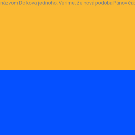
l s názvom Do kova jednoho. Veríme, že nová podoba Pánov ča