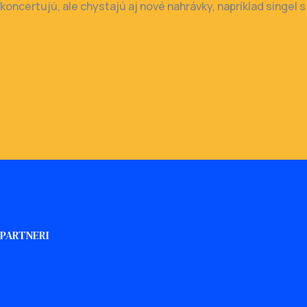
koncertujú, ale chystajú aj nové nahrávky, napríklad singe
PARTNERI