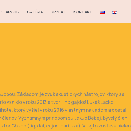
DEO ARCHÍV
GALÉRIA
UPBEAT
KONTAKT
hudbou. Základom je zvuk akustických nástrojov, ktorý sa
 vzniklo v roku 2013 a tvorili ho gajdoš Lukáš Lacko,
hote, ktorý vyšiel v roku 2016 vlastným nákladom a dostal
ích členov. Významným prínosom sú Jakub Bebej, bývalý člen
Viktor Chudo (riq, daf, cajon, darbuka). V tejto zostave nielen