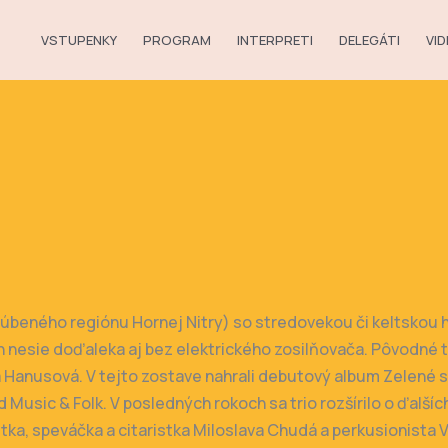
VSTUPENKY
PROGRAM
INTERPRETI
DELEGÁTI
VI
ľúbeného regiónu Hornej Nitry) so stredovekou či keltskou 
nesie doďaleka aj bez elektrického zosilňovača. Pôvodné trio
 Hanusová. V tejto zostave nahrali debutový album Zelené si
 Music & Folk. V posledných rokoch sa trio rozšírilo o ďalš
listka, speváčka a citaristka Miloslava Chudá a perkusionista 