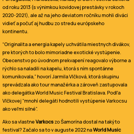
od roku 2013 (s výnimkou kovidovej prestávky v rokoch
2020-2021), ale až na jeho deviatom ročníku mohli diváci
vidieť a počuť aj hudbu zo stredu európskeho
kontinentu.
“Originalita a energia kapely uchvátila miestnych divákov,
pre ktorých to bolo mimoriadne exotické vystúpenie.
Obecenstvo po úvodnom prekvapení reagovalo výborne a
rýchlo sa naladili na kapelu, ktorá s ním spontánne
komunikovala,” hovorí Jarmila Vlčková, ktorá skupinu
sprevádzala ako tour manažérka a zároveň zastupovala
ako delegátka World Music Festival Bratislava. Podľa
Vlčkovej “mnohí delegáti hodnotili vystúpenie Varkocsu
ako veľmi silné”.
Ako sa vlastne
Varkocs
zo Šamorína dostal na takýto
festival? Začalo sa to v auguste 2022 na
World Music