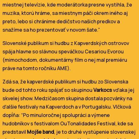
miestnej televízie, kde moderátorka presne vystihla, že
muzika, ktorú hráme, sa miestnym páči okrem iného aj
preto, lebo si chránime dedičstvo našich predkov a
snažíme sa ho prezentovať v novom šate.”
Slovenské publikum si hudbu z Kapverdských ostrovov
spája hlavne so slávnou speváčkou Cesariou Evorou
(mimochodom, dokumentárny film o nej mal premiéru
práve na tomto ročníku AME).
Zdá sa, že kapverdské publikum si hudbu zo Slovenska
bude od tohto roku spájať so skupinou
Varkocs
vďaka jej
skvelej show. Medzičasom skupina dostala pozvánky na
ďalšie festivaly na Kapverdoch a v Portugalsku. Vlčková
dopĺňa: “Po minuloročnej spolupráci a výmene
hudobníkov s festivalom OuTonalidades Festival, kde sa
predstavil
Mojše band
, je to druhé vystúpenie slovenskej