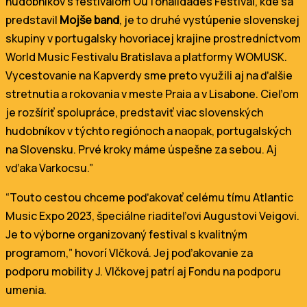
hudobníkov s festivalom OuTonalidades Festival, kde sa
predstavil
Mojše band
, je to druhé vystúpenie slovenskej
skupiny v portugalsky hovoriacej krajine prostredníctvom
World Music Festivalu Bratislava a platformy WOMUSK.
Vycestovanie na Kapverdy sme preto využili aj na ďalšie
stretnutia a rokovania v meste Praia a v Lisabone. Cieľom
je rozšíriť spolupráce, predstaviť viac slovenských
hudobníkov v týchto regiónoch a naopak, portugalských
na Slovensku. Prvé kroky máme úspešne za sebou. Aj
vďaka Varkocsu.”
“Touto cestou chceme poďakovať celému tímu Atlantic
Music Expo 2023, špeciálne riaditeľovi Augustovi Veigovi.
Je to výborne organizovaný festival s kvalitným
programom,” hovorí Vlčková. Jej poďakovanie za
podporu mobility J. Vlčkovej patrí aj Fondu na podporu
umenia.