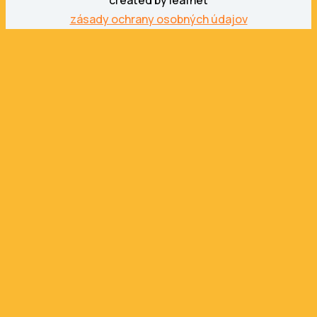
created by leafnet
zásady ochrany osobných údajov