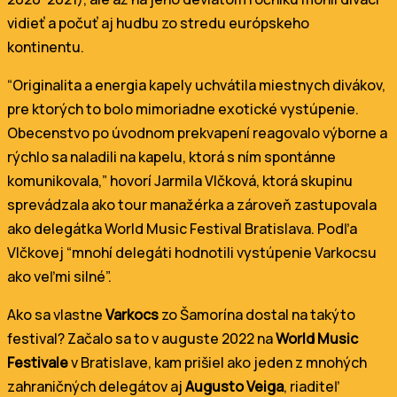
vidieť a počuť aj hudbu zo stredu európskeho
kontinentu.
“Originalita a energia kapely uchvátila miestnych divákov,
pre ktorých to bolo mimoriadne exotické vystúpenie.
Obecenstvo po úvodnom prekvapení reagovalo výborne a
rýchlo sa naladili na kapelu, ktorá s ním spontánne
komunikovala,” hovorí Jarmila Vlčková, ktorá skupinu
sprevádzala ako tour manažérka a zároveň zastupovala
ako delegátka World Music Festival Bratislava. Podľa
Vlčkovej “mnohí delegáti hodnotili vystúpenie Varkocsu
ako veľmi silné”.
Ako sa vlastne
Varkocs
zo Šamorína dostal na takýto
festival? Začalo sa to v auguste 2022 na
World Music
Festivale
v Bratislave, kam prišiel ako jeden z mnohých
zahraničných delegátov aj
Augusto Veiga
, riaditeľ