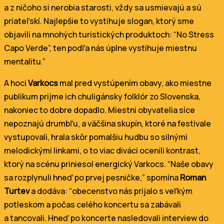
a z ničoho si nerobia starosti, vždy sa usmievajú a sú
priateľskí. Najlepšie to vystihuje slogan, ktorý sme
objavili na mnohých turistických produktoch: “No Stress
Capo Verde”, ten podľa nás úplne vystihuje miestnu
mentalitu.”
A hoci
Varkocs
mal pred vystúpením obavy, ako miestne
publikum prijme ich chuligánsky folklór zo Slovenska,
nakoniec to dobre dopadlo. Miestni obyvatelia síce
nepoznajú drumbľu, a väčšina skupín, ktoré na festivale
vystupovali, hrala skôr pomalšiu hudbu so silnými
melodickými linkami, o to viac diváci ocenili kontrast,
ktorý na scénu priniesol energický Varkocs. “Naše obavy
sa rozplynuli hneď po prvej pesničke,” spomína
Roman
Turtev
a dodáva: “obecenstvo nás prijalo s veľkým
potleskom a počas celého koncertu sa zabávali
a tancovali. Hneď po koncerte nasledovali interview do