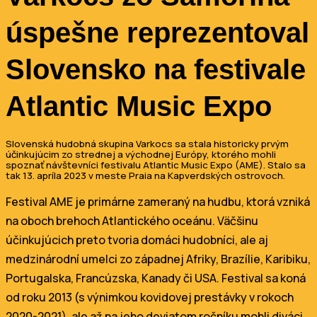
úspešne reprezentoval
Slovensko na festivale
Atlantic Music Expo
Slovenská hudobná skupina Varkocs sa stala historicky prvým
účinkujúcim zo strednej a východnej Európy, ktorého mohli
spoznať návštevníci festivalu Atlantic Music Expo (AME). Stalo sa
tak 13. apríla 2023 v meste Praia na Kapverdských ostrovoch.
Festival AME je primárne zameraný na hudbu, ktorá vzniká
na oboch brehoch Atlantického oceánu. Väčšinu
účinkujúcich preto tvoria domáci hudobníci, ale aj
medzinárodní umelci zo západnej Afriky, Brazílie, Karibiku,
Portugalska, Francúzska, Kanady či USA. Festival sa koná
od roku 2013 (s výnimkou kovidovej prestávky v rokoch
2020-2021), ale až na jeho deviatom ročníku mohli diváci