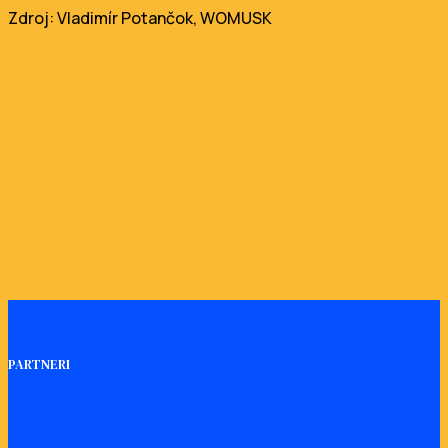
Zdroj: Vladimír Potančok, WOMUSK
PARTNERI